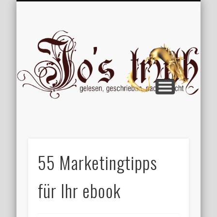
VERÖFFENTLICHUNGEN
WILLKOMMEN
IMPRESSUM
ÜBER MICH
VERTIPPT
EXTRAS
BLOG
Jo
55 Marketingtipps
für Ihr ebook