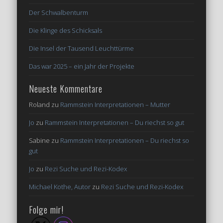
Der Schwalbenturm
Die Klinge des Schicksals
Die Insel der Tausend Leuchttürme
Das war 2025 – ein Jahr der Projekte
Neueste Kommentare
Roland
zu
Rammstein Interpretationen – Mutter
Jo
zu
Rammstein Interpretationen – Du riechst so gut
Sabine
zu
Rammstein Interpretationen – Du riechst so
gut
Jo
zu
Rezi Suche und Rezi-Kodex
Michael Kothe, Autor
zu
Rezi Suche und Rezi-Kodex
Folge mir!