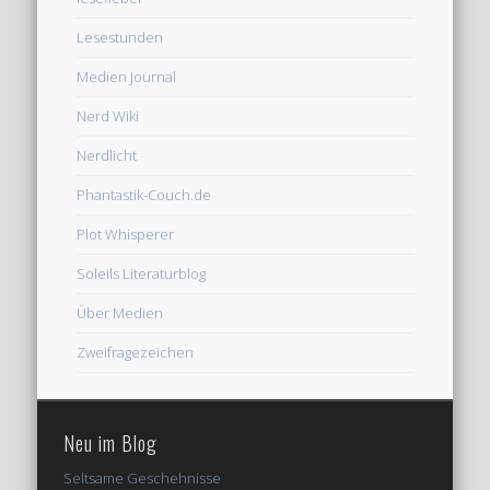
Lesestunden
Medien Journal
Nerd Wiki
Nerdlicht
Phantastik-Couch.de
Plot Whisperer
Soleils Literaturblog
Über Medien
Zweifragezeichen
Neu im Blog
Seltsame Geschehnisse