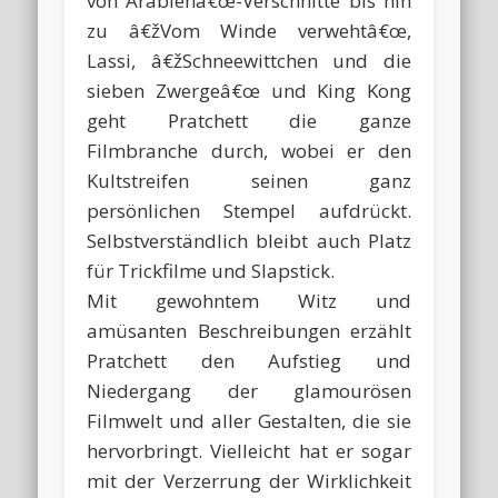
von Arabienâ€œ-Verschnitte bis hin
zu â€žVom Winde verwehtâ€œ,
Lassi, â€žSchneewittchen und die
sieben Zwergeâ€œ und King Kong
geht Pratchett die ganze
Filmbranche durch, wobei er den
Kultstreifen seinen ganz
persönlichen Stempel aufdrückt.
Selbstverständlich bleibt auch Platz
für Trickfilme und Slapstick.
Mit gewohntem Witz und
amüsanten Beschreibungen erzählt
Pratchett den Aufstieg und
Niedergang der glamourösen
Filmwelt und aller Gestalten, die sie
hervorbringt. Vielleicht hat er sogar
mit der Verzerrung der Wirklichkeit