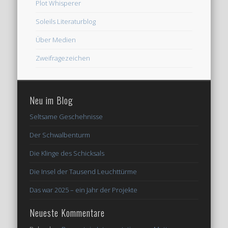
Plot Whisperer
Soleils Literaturblog
Über Medien
Zweifragezeichen
Neu im Blog
Seltsame Geschehnisse
Der Schwalbenturm
Die Klinge des Schicksals
Die Insel der Tausend Leuchttürme
Das war 2025 – ein Jahr der Projekte
Neueste Kommentare