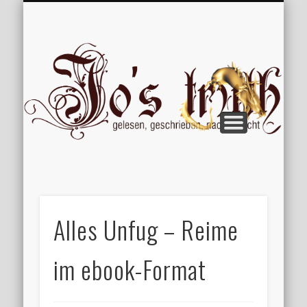
VERÖFFENTLICHUNGEN
WILLKOMMEN
IMPRESSUM
ÜBER MICH
VERTIPPT
EXTRAS
BLOG
Jo
Alles Unfug – Reime
im ebook-Format