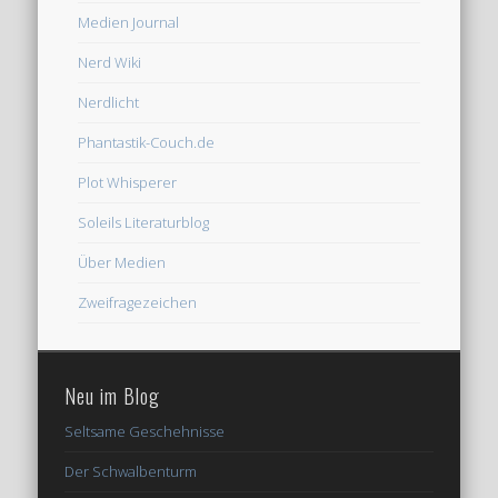
Medien Journal
Nerd Wiki
Nerdlicht
Phantastik-Couch.de
Plot Whisperer
Soleils Literaturblog
Über Medien
Zweifragezeichen
Neu im Blog
Seltsame Geschehnisse
Der Schwalbenturm