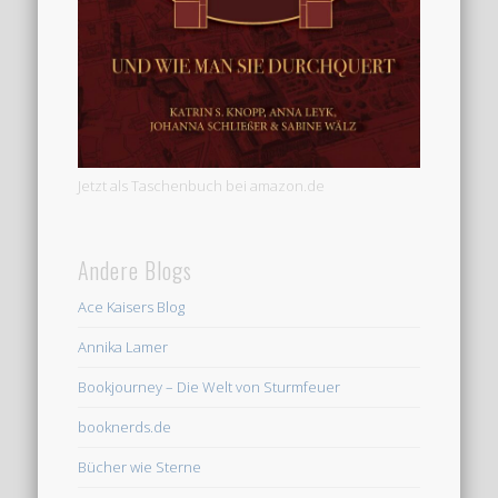
Jetzt als Taschenbuch bei amazon.de
Andere Blogs
Ace Kaisers Blog
Annika Lamer
Bookjourney – Die Welt von Sturmfeuer
booknerds.de
Bücher wie Sterne