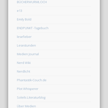
BÜCHERWURMLOCH
e13
Emily Bold
ENDPUNKT -Tagebuch
lesefieber
Lesestunden
Medien Journal
Nerd Wiki
Nerdlicht
Phantastik-Couch.de
Plot Whisperer
Soleils Literaturblog
Über Medien