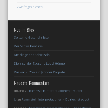
Zweifragezeichen
Neu im Blog
Seltsame Geschehnisse
Der Schwalbenturm
Die Klinge des Schicksals
Die Insel der Tausend Leuchttürme
Das war 2025 – ein Jahr der Projekte
Neueste Kommentare
Roland
zu
Rammstein Interpretationen – Mutter
Jo
zu
Rammstein Interpretationen – Du riechst so gut