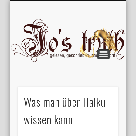
VERÖFFENTLICHUNGEN
WILLKOMMEN
IMPRESSUM
ÜBER MICH
VERTIPPT
EXTRAS
BLOG
Jo
Was man über Haiku
wissen kann