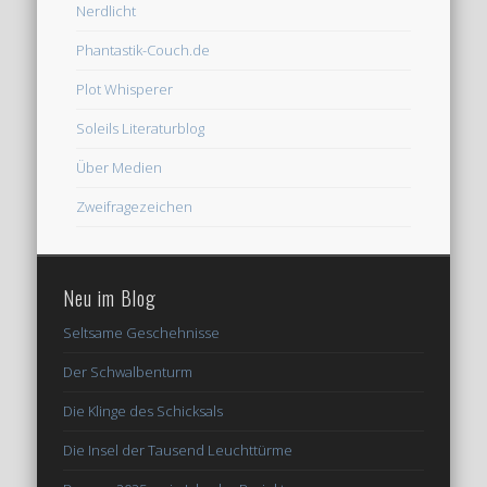
Nerdlicht
Phantastik-Couch.de
Plot Whisperer
Soleils Literaturblog
Über Medien
Zweifragezeichen
Neu im Blog
Seltsame Geschehnisse
Der Schwalbenturm
Die Klinge des Schicksals
Die Insel der Tausend Leuchttürme