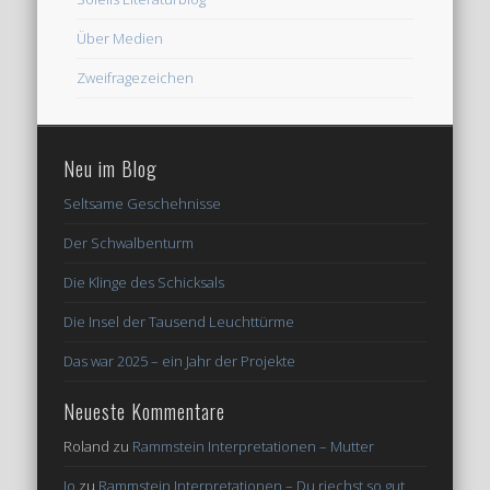
Über Medien
Zweifragezeichen
Neu im Blog
Seltsame Geschehnisse
Der Schwalbenturm
Die Klinge des Schicksals
Die Insel der Tausend Leuchttürme
Das war 2025 – ein Jahr der Projekte
Neueste Kommentare
Roland
zu
Rammstein Interpretationen – Mutter
Jo
zu
Rammstein Interpretationen – Du riechst so gut