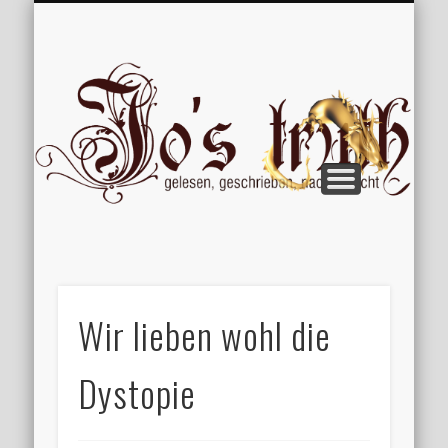
VERÖFFENTLICHUNGEN
WILLKOMMEN
IMPRESSUM
ÜBER MICH
VERTIPPT
EXTRAS
BLOG
Jo
Wir lieben wohl die
Dystopie