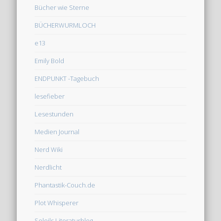
Bücher wie Sterne
BÜCHERWURMLOCH
e13
Emily Bold
ENDPUNKT -Tagebuch
lesefieber
Lesestunden
Medien Journal
Nerd Wiki
Nerdlicht
Phantastik-Couch.de
Plot Whisperer
Soleils Literaturblog