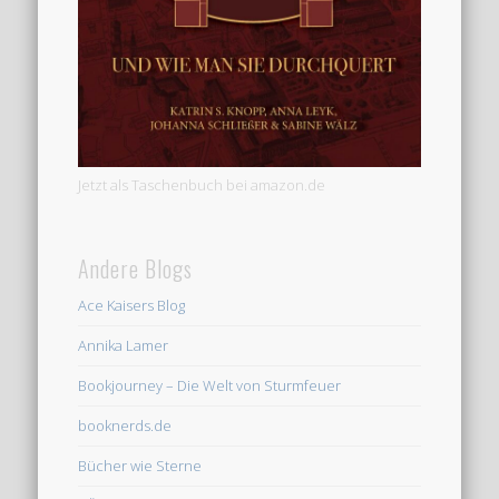
Jetzt als Taschenbuch bei amazon.de
Andere Blogs
Ace Kaisers Blog
Annika Lamer
Bookjourney – Die Welt von Sturmfeuer
booknerds.de
Bücher wie Sterne