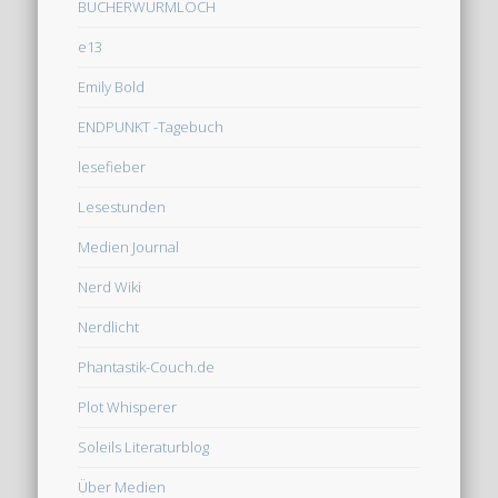
BÜCHERWURMLOCH
e13
Emily Bold
ENDPUNKT -Tagebuch
lesefieber
Lesestunden
Medien Journal
Nerd Wiki
Nerdlicht
Phantastik-Couch.de
Plot Whisperer
Soleils Literaturblog
Über Medien