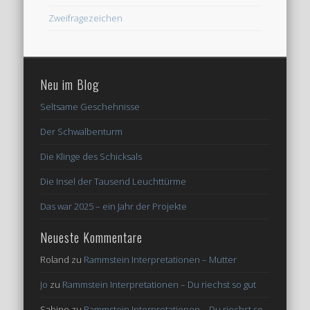
Zweifragezeichen
Neu im Blog
Seltsame Geschehnisse
Der Schwalbenturm
Die Klinge des Schicksals
Die Insel der Tausend Leuchttürme
Das war 2025 – ein Jahr der Projekte
Neueste Kommentare
Roland
zu
Rammstein Interpretationen – Mutter
Jo
zu
Rammstein Interpretationen – Du riechst so gut
Sabine
zu
Rammstein Interpretationen – Du riechst so