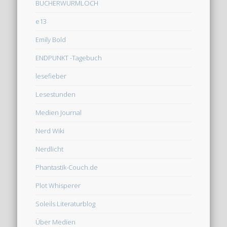
BÜCHERWURMLOCH
e13
Emily Bold
ENDPUNKT -Tagebuch
lesefieber
Lesestunden
Medien Journal
Nerd Wiki
Nerdlicht
Phantastik-Couch.de
Plot Whisperer
Soleils Literaturblog
Über Medien