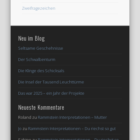
Zweifragezeichen
Neu im Blog
Seltsame Geschehnisse
Der Schwalbenturm
Die Klinge des Schicksals
Die Insel der Tausend Leuchttürme
Das war 2025 – ein Jahr der Projekte
Neueste Kommentare
Roland
zu
Rammstein Interpretationen – Mutter
Jo
zu
Rammstein Interpretationen – Du riechst so gut
Sabine
zu
Rammstein Interpretationen – Du riechst so