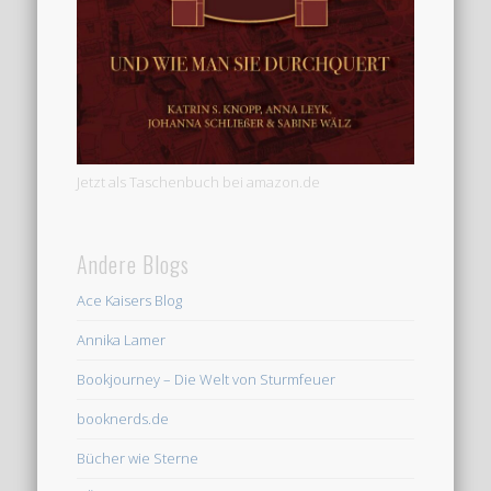
Jetzt als Taschenbuch bei amazon.de
Andere Blogs
Ace Kaisers Blog
Annika Lamer
Bookjourney – Die Welt von Sturmfeuer
booknerds.de
Bücher wie Sterne