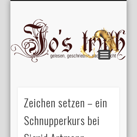
VERÖFFENTLICHUNGEN
WILLKOMMEN
IMPRESSUM
ÜBER MICH
VERTIPPT
EXTRAS
BLOG
Jo
Zeichen setzen – ein
Schnupperkurs bei