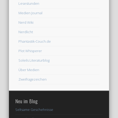
Lesestunden
Medien Journal
Nerd Wiki
Nerdlicht
Phantastik-Couch.de
Plot Whisperer
Soleils Literaturblog
Über Medien
Zweifragezeichen
Neu im Blog
Seltsame Geschehnisse