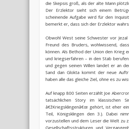
die Skepsis groß, als der alte Mann plötz
Der Erzlektor sieht sich einem Betrüge
scheinende Aufgabe wird für den Inquisi
bemerkt er, dass sich der Erzlektor wahrsc
Obwohl West seine Schwester vor Jezal g
Freund des Bruders, wohlwissend, dass 
können. Als Bethod der Union den Krieg 
und kriegserfahren – in den Stab berufen,
und gegen seinen Willen landet er an de
Sand dan Glokta kommt der neue Auftra
haben alle das gleiche Ziel, ohne es zu wis
Auf knapp 800 Seiten erzählt Joe Abercrom
tatsächlichen Story im klassischen 
â€žKriegsklingenâ€œ gehört, ist eher ei
Teil, Königsklingen den 3.). Dabei ni
vorzustellen und dem Leser die Welt zu zeig
Gesellschaftsstrukturen und Vergangenh