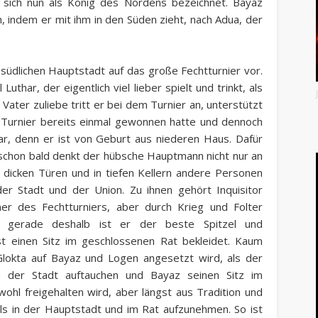
sich nun als König des Nordens bezeichnet. Bayaz
, indem er mit ihm in den Süden zieht, nach Adua, der
 südlichen Hauptstadt auf das große Fechtturnier vor.
thar, der eigentlich viel lieber spielt und trinkt, als
Vater zuliebe tritt er bei dem Turnier an, unterstützt
Turnier bereits einmal gewonnen hatte und dennoch
har, denn er ist von Geburt aus niederen Haus. Dafür
schon bald denkt der hübsche Hauptmann nicht nur an
er dicken Türen und in tiefen Kellern andere Personen
er Stadt und der Union. Zu ihnen gehört Inquisitor
ner des Fechtturniers, aber durch Krieg und Folter
cht gerade deshalb ist er der beste Spitzel und
st einen Sitz im geschlossenen Rat bekleidet. Kaum
Glokta auf Bayaz und Logen angesetzt wird, als der
der Stadt auftauchen und Bayaz seinen Sitz im
ohl freigehalten wird, aber längst aus Tradition und
s in der Hauptstadt und im Rat aufzunehmen. So ist