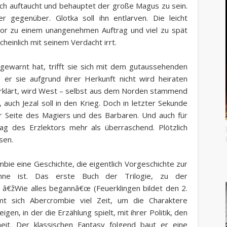
lich auftaucht und behauptet der große Magus zu sein.
r gegenüber. Glotka soll ihn entlarven. Die leicht
tor zu einem unangenehmen Auftrag und viel zu spät
heinlich mit seinem Verdacht irrt.
ewarnt hat, trifft sie sich mit dem gutaussehenden
er sie aufgrund ihrer Herkunft nicht wird heiraten
erklärt, wird West – selbst aus dem Norden stammend
 auch Jezal soll in den Krieg. Doch in letzter Sekunde
r Seite des Magiers und des Barbaren. Und auch für
g des Erzlektors mehr als überraschend. Plötzlich
sen.
bie eine Geschichte, die eigentlich Vorgeschichte zur
Sinne ist. Das erste Buch der Trilogie, zu der
n â€žWie alles begannâ€œ (Feuerklingen bildet den 2.
mmt sich Abercrombie viel Zeit, um die Charaktere
en, in der die Erzählung spielt, mit ihrer Politik, den
eit. Der klassischen Fantasy folgend baut er eine