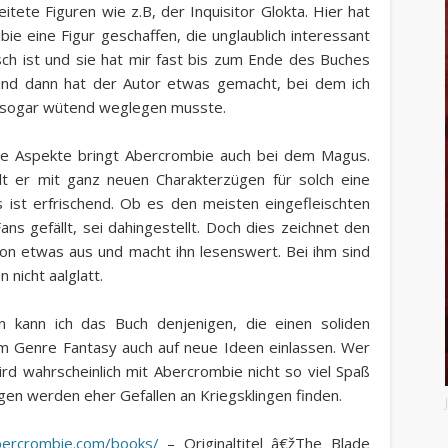
itete Figuren wie z.B, der Inquisitor Glokta. Hier hat
ie eine Figur geschaffen, die unglaublich interessant
ch ist und sie hat mir fast bis zum Ende des Buches
 und dann hat der Autor etwas gemacht, bei dem ich
 sogar wütend weglegen musste.
eue Aspekte bringt Abercrombie auch bei dem Magus.
lt er mit ganz neuen Charakterzügen für solch eine
s ist erfrischend. Ob es den meisten eingefleischten
ans gefällt, sei dahingestellt. Doch dies zeichnet den
on etwas aus und macht ihn lesenswert. Bei ihm sind
n nicht aalglatt.
n kann ich das Buch denjenigen, die einen soliden
m Genre Fantasy auch auf neue Ideen einlassen. Wer
ird wahrscheinlich mit Abercrombie nicht so viel Spaß
gen werden eher Gefallen an Kriegsklingen finden.
bercrombie.com/books/
– Originaltitel â€žThe Blade