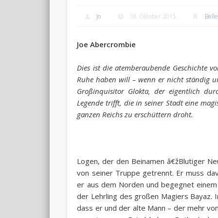
Jo
18. Oktober 2015
Belle
Joe Abercrombie
Dies ist die atemberaubende Geschichte vo
Ruhe haben will – wenn er nicht ständig 
Großinquisitor Glokta, der eigentlich dur
Legende trifft, die in seiner Stadt eine magi
ganzen Reichs zu erschüttern droht.
Logen, der den Beinamen â€žBlutiger Ne
von seiner Truppe getrennt. Er muss dav
er aus dem Norden und begegnet einem Jü
der Lehrling des großen Magiers Bayaz. 
dass er und der alte Mann – der mehr von