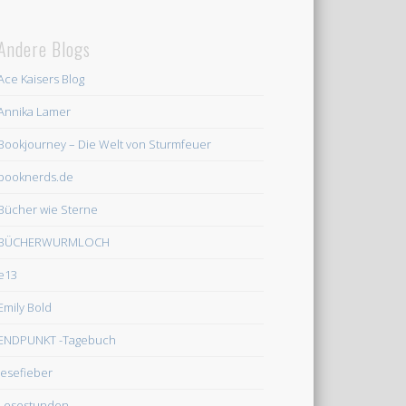
Andere Blogs
Ace Kaisers Blog
Annika Lamer
Bookjourney – Die Welt von Sturmfeuer
booknerds.de
Bücher wie Sterne
BÜCHERWURMLOCH
e13
Emily Bold
ENDPUNKT -Tagebuch
lesefieber
Lesestunden