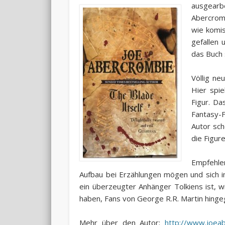
ausgearbe
Abercromb
wie komis
gefallen
das Buch
Völlig n
Hier spie
Figur. Da
Fantasy-F
Autor sch
die Figure
Empfehle
Aufbau bei Erzählungen mögen und sich i
ein überzeugter Anhänger Tolkiens ist, w
haben, Fans von George R.R. Martin hinge
Mehr über den Autor:
http://www.joea