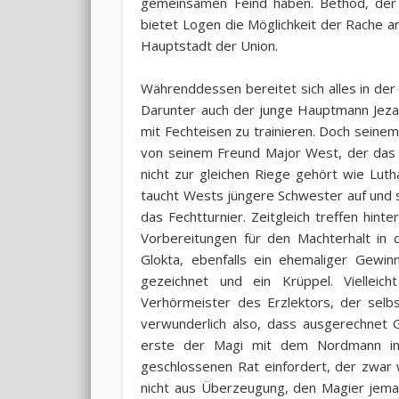
gemeinsamen Feind haben. Bethod, der 
bietet Logen die Möglichkeit der Rache an
Hauptstadt der Union.
Währenddessen bereitet sich alles in der
Darunter auch der junge Hauptmann Jezal Lu
mit Fechteisen zu trainieren. Doch seinem 
von seinem Freund Major West, der das 
nicht zur gleichen Riege gehört wie Lut
taucht Wests jüngere Schwester auf und 
das Fechtturnier. Zeitgleich treffen hint
Vorbereitungen für den Machterhalt in d
Glokta, ebenfalls ein ehemaliger Gewin
gezeichnet und ein Krüppel. Viellei
Verhörmeister des Erzlektors, der selb
verwunderlich also, dass ausgerechnet 
erste der Magi mit dem Nordmann in 
geschlossenen Rat einfordert, der zwar w
nicht aus Überzeugung, den Magier jemal