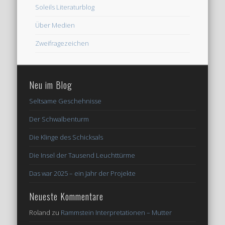
Soleils Literaturblog
Über Medien
Zweifragezeichen
Neu im Blog
Seltsame Geschehnisse
Der Schwalbenturm
Die Klinge des Schicksals
Die Insel der Tausend Leuchttürme
Das war 2025 – ein Jahr der Projekte
Neueste Kommentare
Roland
zu
Rammstein Interpretationen – Mutter