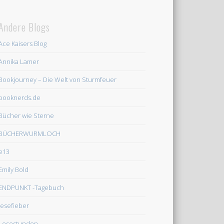
Andere Blogs
Ace Kaisers Blog
Annika Lamer
Bookjourney – Die Welt von Sturmfeuer
booknerds.de
Bücher wie Sterne
BÜCHERWURMLOCH
e13
Emily Bold
ENDPUNKT -Tagebuch
lesefieber
Lesestunden