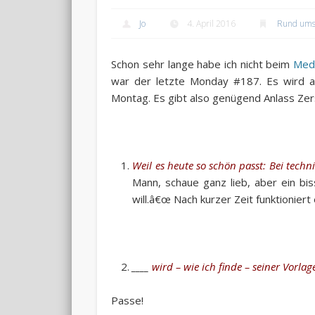
Jo
4. April 2016
Rund ums
Schon sehr lange habe ich nicht beim
Med
war der letzte Monday #187. Es wird a
Montag. Es gibt also genügend Anlass Zer
Weil es heute so schön passt: Bei tec
Mann, schaue ganz lieb, aber ein bis
will.â€œ Nach kurzer Zeit funktioniert
____
wird – wie ich finde – seiner Vorlag
Passe!