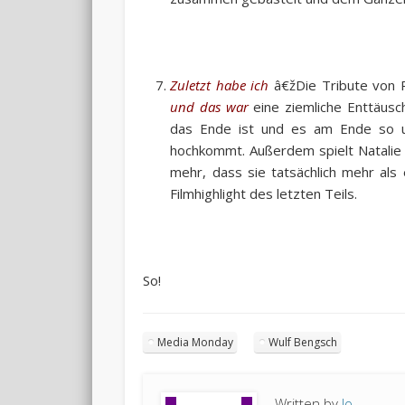
Zuletzt habe ich
â€žDie Tribute von 
und das war
eine ziemliche Enttäusc
das Ende ist und es am Ende so ung
hochkommt. Außerdem spielt Natalie 
mehr, dass sie tatsächlich mehr als
Filmhighlight des letzten Teils.
So!
Media Monday
Wulf Bengsch
Written by
Jo