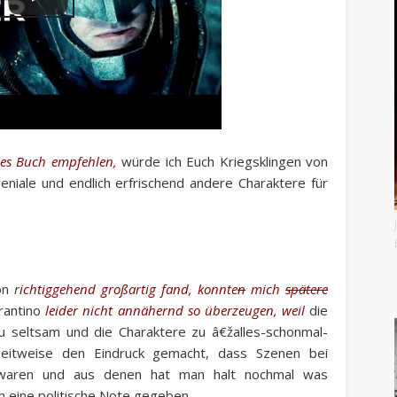
lles Buch empfehlen,
würde ich Euch Kriegsklingen von
eniale und endlich erfrischend andere Charaktere für
on
r
ichtiggehend großartig fand, konnte
n
mich
spätere
rantino
leider nicht annähernd so überzeugen, weil
die
u seltsam und die Charaktere zu â€žalles-schonmal-
eitweise den Eindruck gemacht, dass Szenen bei
 waren und aus denen hat man halt nochmal was
eine politische Note gegeben.