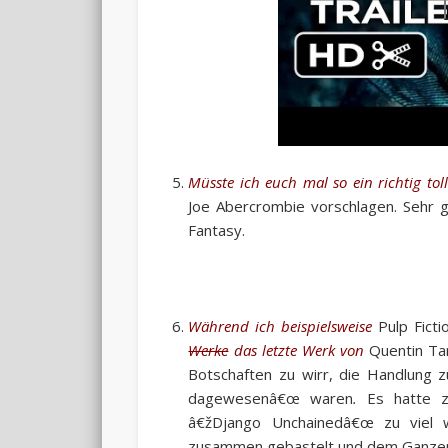
Müsste ich euch mal so ein richtig to
Joe Abercrombie vorschlagen. Sehr g
Fantasy.
Während ich beispielsweise
Pulp Ficti
Werke
das letzte Werk von
Quentin Ta
Botschaften zu wirr, die Handlung z
dagewesenâ€œ waren
.
Es hatte z
â€žDjango Unchainedâ€œ zu viel
zusammen gebastelt und dem Ganzen 