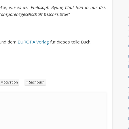
nâ€œ, wie es der Philosoph Byung-Chul Han in nur drei
ransparenzgesellschaft beschreibtâ€”
n und dem
EUROPA Verlag
für dieses tolle Buch.
Motivation
Sachbuch