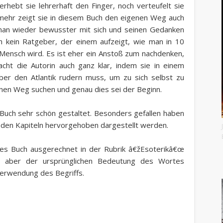
erhebt sie lehrerhaft den Finger, noch verteufelt sie
mehr zeigt sie in diesem Buch den eigenen Weg auch
 man wieder bewusster mit sich und seinen Gedanken
h kein Ratgeber, der einem aufzeigt, wie man in 10
r Mensch wird. Es ist eher ein Anstoß zum nachdenken,
cht die Autorin auch ganz klar, indem sie in einem
ber den Atlantik rudern muss, um zu sich selbst zu
genen Weg suchen und genau dies sei der Beginn.
 Buch sehr schön gestaltet. Besonders gefallen haben
in den Kapiteln hervorgehoben dargestellt werden.
ses Buch ausgerechnet in der Rubrik â€žEsoterikâ€œ
g aber der ursprünglichen Bedeutung des Wortes
 Verwendung des Begriffs.