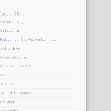
Andere Blogs
Ace Kaisers Blog
Annika Lamer
Bookjourney – Die Welt von Sturmfeuer
booknerds.de
Bücher wie Sterne
BÜCHERWURMLOCH
e13
Emily Bold
ENDPUNKT -Tagebuch
lesefieber
Lesestunden