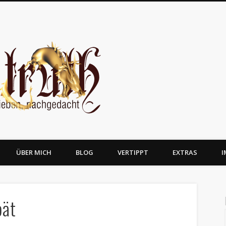
JosTruth
ÜBER MICH
BLOG
VERTIPPT
EXTRAS
I
pät