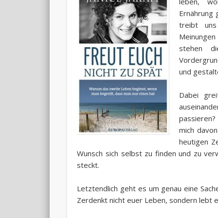
leben, w
Ernährung 
treibt un
Meinungen 
stehen di
Vordergrun
und gestalt
Dabei grei
auseinand
passieren?
mich davon
heutigen Z
Wunsch sich selbst zu finden und zu ver
steckt.
Letztendlich geht es um genau eine Sache. 
Zerdenkt nicht euer Leben, sondern lebt es