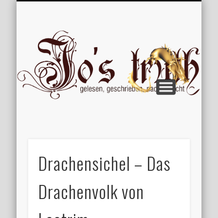
VERÖFFENTLICHUNGEN
WILLKOMMEN
IMPRESSUM
ÜBER MICH
VERTIPPT
EXTRAS
BLOG
Jo
Drachensichel – Das
Drachenvolk von