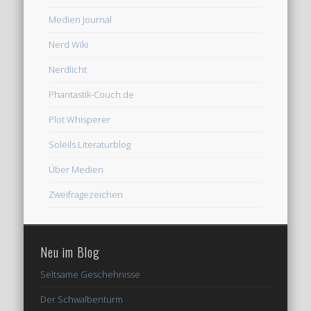
Medien Journal
Nerd Wiki
Nerdlicht
Phantastik-Couch.de
Plot Whisperer
Soleils Literaturblog
Über Medien
Zweifragezeichen
Neu im Blog
Seltsame Geschehnisse
Der Schwalbenturm