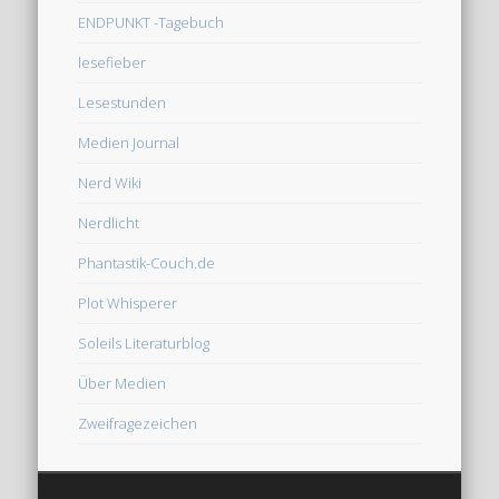
ENDPUNKT -Tagebuch
lesefieber
Lesestunden
Medien Journal
Nerd Wiki
Nerdlicht
Phantastik-Couch.de
Plot Whisperer
Soleils Literaturblog
Über Medien
Zweifragezeichen