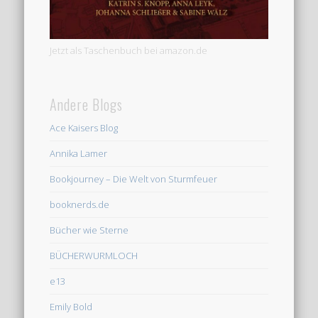
Jetzt als Taschenbuch bei amazon.de
Andere Blogs
Ace Kaisers Blog
Annika Lamer
Bookjourney – Die Welt von Sturmfeuer
booknerds.de
Bücher wie Sterne
BÜCHERWURMLOCH
e13
Emily Bold