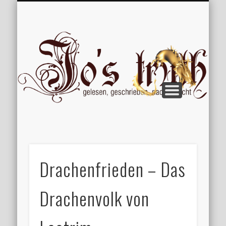
VERÖFFENTLICHUNGEN
WILLKOMMEN
IMPRESSUM
ÜBER MICH
VERTIPPT
EXTRAS
BLOG
Jo
Drachenfrieden – Das
Drachenvolk von