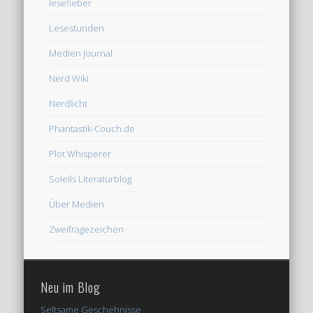
lesefieber
Lesestunden
Medien Journal
Nerd Wiki
Nerdlicht
Phantastik-Couch.de
Plot Whisperer
Soleils Literaturblog
Über Medien
Zweifragezeichen
Neu im Blog
Seltsame Geschehnisse