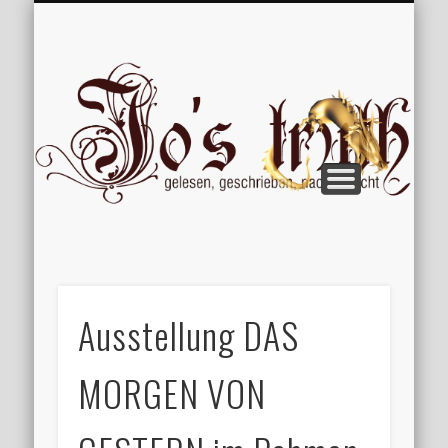
VERÖFFENTLICHUNGEN
WILLKOMMEN
IMPRESSUM
ÜBER MICH
VERTIPPT
EXTRAS
BLOG
Jo
Ausstellung DAS
MORGEN VON