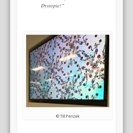
Dystopie!”
© Till Penzek