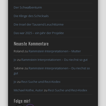
Der Schwalbenturm
Die Klinge des Schicksals
Die Insel der Tausend Leuchttürme
Das war 2025 – ein Jahr der Projekte
Neueste Kommentare
Roland
zu
Rammstein Interpretationen – Mutter
Jo
zu
Rammstein Interpretationen – Du riechst so gut
Sabine
zu
Rammstein Interpretationen – Du riechst so
gut
Jo
zu
Rezi Suche und Rezi-Kodex
Michael Kothe, Autor
zu
Rezi Suche und Rezi-Kodex
Folge mir!