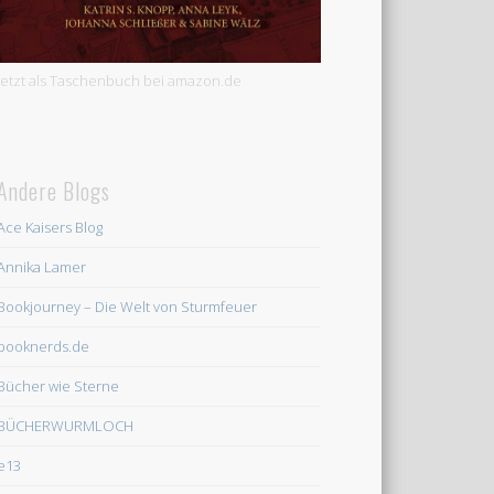
Jetzt als Taschenbuch bei amazon.de
Andere Blogs
Ace Kaisers Blog
Annika Lamer
Bookjourney – Die Welt von Sturmfeuer
booknerds.de
Bücher wie Sterne
BÜCHERWURMLOCH
e13