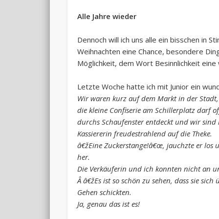
Alle Jahre wieder
Dennoch will ich uns alle ein bisschen in S
Weihnachten eine Chance, besondere Dinge
Möglichkeit, dem Wort Besinnlichkeit ein
Letzte Woche hatte ich mit Junior ein wund
Wir waren kurz auf dem Markt in der Stadt
die kleine Confiserie am Schillerplatz darf
durchs Schaufenster entdeckt und wir sind r
Kassiererin freudestrahlend auf die Theke.
â€žEine Zuckerstange!â€œ, jauchzte er los 
her.
Die Verkäuferin und ich konnten nicht an un
Â â€žEs ist so schön zu sehen, dass sie sic
Gehen schickten.
Ja, genau das ist es!