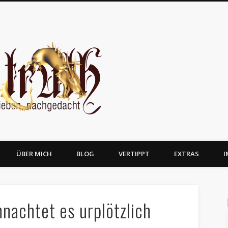
JosTruth
ÜBER MICH
BLOG
VERTIPPT
EXTRAS
I
hnachtet es urplötzlich