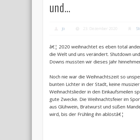
und…
Jo
23. Dezember 2020
St
â€¦ 2020 weihnachtet es eben total anders 
die Welt und uns verändert. Shutdown u
Downs mussten wir dieses Jahr hinnehme
Noch nie war die Weihnachtszeit so unspe
bunten Lichter in der Stadt, keine musizi
Weihnachtslieder in den Einkaufsmeilen 
gute Zwecke. Die Weihnachtsfeier im Sport
aus Glühwein, Bratwurst und süßen Mandeln
wird, bis der Frühling ihn ablöstâ€¦