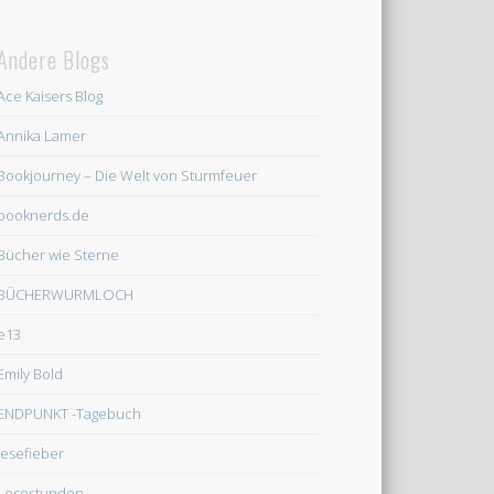
Andere Blogs
Ace Kaisers Blog
Annika Lamer
Bookjourney – Die Welt von Sturmfeuer
booknerds.de
Bücher wie Sterne
BÜCHERWURMLOCH
e13
Emily Bold
ENDPUNKT -Tagebuch
lesefieber
Lesestunden