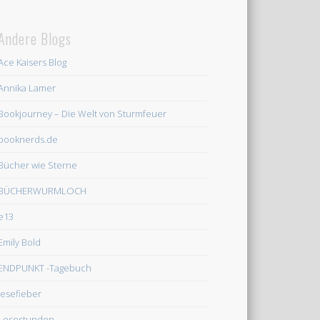
Andere Blogs
Ace Kaisers Blog
Annika Lamer
Bookjourney – Die Welt von Sturmfeuer
booknerds.de
Bücher wie Sterne
BÜCHERWURMLOCH
e13
Emily Bold
ENDPUNKT -Tagebuch
lesefieber
Lesestunden