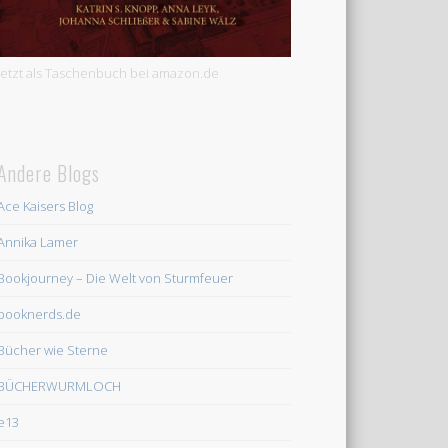
Jetzt als Taschenbuch bei amazon.de
Andere Blogs
Ace Kaisers Blog
Annika Lamer
Bookjourney – Die Welt von Sturmfeuer
booknerds.de
Bücher wie Sterne
BÜCHERWURMLOCH
e13