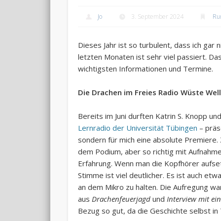
Jo
3. September 2024
Ru
Dieses Jahr ist so turbulent, dass ich gar
letzten Monaten ist sehr viel passiert. Da
wichtigsten Informationen und Termine.
Die Drachen im Freies Radio Wüste Wel
Bereits im Juni durften Katrin S. Knopp u
Lernradio der Universität Tübingen
– präs
sondern für mich eine absolute Premiere. 
dem Podium, aber so richtig mit Aufnahme
Erfahrung. Wenn man die Kopfhörer aufsetz
Stimme ist viel deutlicher. Es ist auch e
an dem Mikro zu halten. Die Aufregung wa
aus
Drachenfeuerjagd
und
Interview mit e
Bezug so gut, da die Geschichte selbst in 