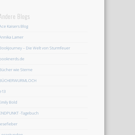
Andere Blogs
Ace Kaisers Blog
Annika Lamer
Bookjourney – Die Welt von Sturmfeuer
booknerds.de
Bücher wie Sterne
BÜCHERWURMLOCH
e13
Emily Bold
ENDPUNKT -Tagebuch
lesefieber
Lesestunden