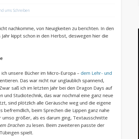
nd ums Schreiben
 nicht nachkomme, von Neuigkeiten zu berichten. In den
s Jahr kippt schon in den Herbst, deswegen hier die
le
nd ich unsere Bücher im Micro-Europa –
dem Lehr- und
entieren. Das war nicht nur unglaublich spannend,
Zwar saß ich im letzten Jahr bei den Dragon Days auf
n und Studiotechnik, das war nochmal eine ganz neue
t, sind plötzlich alle Geräusche weg und die eigene
twas befremdlich, beim Sprechen die Lippen ganz nahe
r umso größer, als es darum ging, Textausschnitte
inem Drachen
zu lesen. Beim zweiteren passte der
Tübingen spielt.