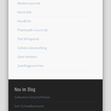
Medien Journal
Nerd Wiki
Nerdlicht
Phantastik-Couch.de
Plot Whisperer
Soleils Literaturblog
Über Medien
Zweifragezeichen
Neu im Blog
Seltsame Geschehnisse
Der Schwalbenturm