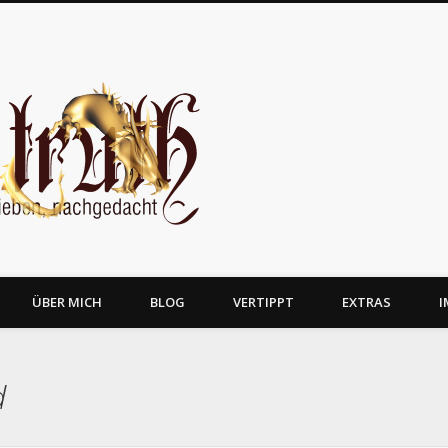
JosTruth
ÜBER MICH
BLOG
VERTIPPT
EXTRAS
I
d