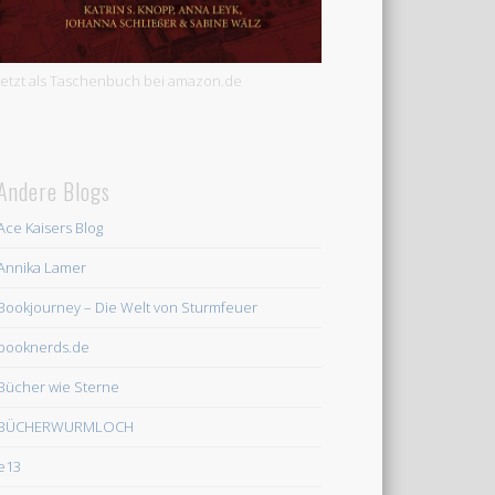
Jetzt als Taschenbuch bei amazon.de
Andere Blogs
Ace Kaisers Blog
Annika Lamer
Bookjourney – Die Welt von Sturmfeuer
booknerds.de
Bücher wie Sterne
BÜCHERWURMLOCH
e13