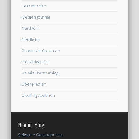
Lesestunden
Medien Journal
Nerd Wiki
Nerdlicht
Phantastik-Couch.de
Plot Whisperer
Soleils Literaturblog
Über Medien
Zweifragezeichen
Neu im Blog
Seltsame Geschehnisse