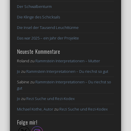
Der Schwalbenturm
Die Klinge des Schicksals
Die Insel der Tausend Leuchttürme
Das war 2025 – ein Jahr der Projekte
Neueste Kommentare
Roland
zu
Rammstein Interpretationen – Mutter
Jo
zu
Rammstein Interpretationen – Du riechst so gut
Sabine
zu
Rammstein Interpretationen – Du riechst so
gut
Jo
zu
Rezi Suche und Rezi-Kodex
Michael Kothe, Autor
zu
Rezi Suche und Rezi-Kodex
Folge mir!