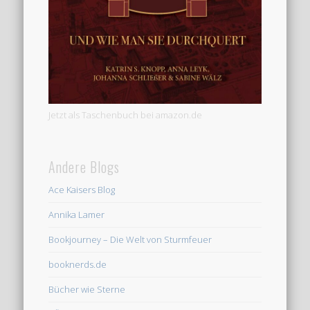
Jetzt als Taschenbuch bei amazon.de
Andere Blogs
Ace Kaisers Blog
Annika Lamer
Bookjourney – Die Welt von Sturmfeuer
booknerds.de
Bücher wie Sterne