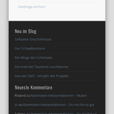
Zweifragezeichen
Neu im Blog
Seltsame Geschehnisse
Der Schwalbenturm
Die Klinge des Schicksals
Die Insel der Tausend Leuchttürme
Das war 2025 – ein Jahr der Projekte
Neueste Kommentare
Roland
zu
Rammstein Interpretationen – Mutter
Jo
zu
Rammstein Interpretationen – Du riechst so gut
Sabine
zu
Rammstein Interpretationen – Du riechst so