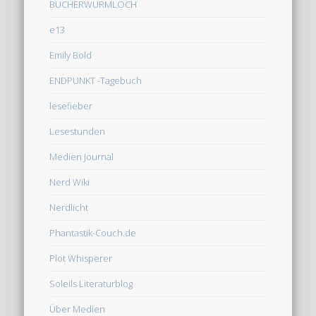
BÜCHERWURMLOCH
e13
Emily Bold
ENDPUNKT -Tagebuch
lesefieber
Lesestunden
Medien Journal
Nerd Wiki
Nerdlicht
Phantastik-Couch.de
Plot Whisperer
Soleils Literaturblog
Über Medien