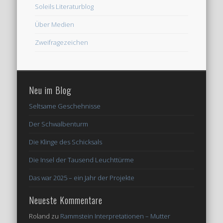
Soleils Literaturblog
Über Medien
Zweifragezeichen
Neu im Blog
Seltsame Geschehnisse
Der Schwalbenturm
Die Klinge des Schicksals
Die Insel der Tausend Leuchttürme
Das war 2025 – ein Jahr der Projekte
Neueste Kommentare
Roland
zu
Rammstein Interpretationen – Mutter