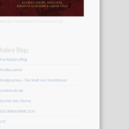
Jetzt als Taschenbuch bei amazon.de
Andere Blogs
Ace Kaisers Blog
Annika Lamer
Bookjourney – Die Welt von Sturmfeuer
booknerds.de
Bücher wie Sterne
BÜCHERWURMLOCH
e13