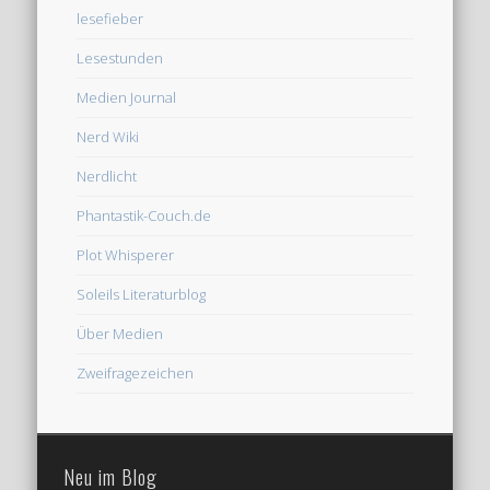
lesefieber
Lesestunden
Medien Journal
Nerd Wiki
Nerdlicht
Phantastik-Couch.de
Plot Whisperer
Soleils Literaturblog
Über Medien
Zweifragezeichen
Neu im Blog