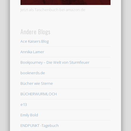
Jetzt als Taschenbuch bei amazon.de
Andere Blogs
Ace Kaisers Blog
Annika Lamer
Bookjourney – Die Welt von Sturmfeuer
booknerds.de
Bücher wie Sterne
BÜCHERWURMLOCH
e13
Emily Bold
ENDPUNKT -Tagebuch