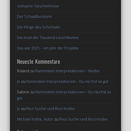
Seltsame Geschehnisse
Der Schwalbenturm
Die Klinge des Schicksals
Die Insel der Tausend Leuchttürme
Das war 2025 – ein Jahr der Projekte
Neueste Kommentare
Roland
zu
Rammstein Interpretationen – Mutter
Jo
zu
Rammstein Interpretationen – Du riechst so gut
Sabine
zu
Rammstein Interpretationen – Du riechst so
gut
Jo
zu
Rezi Suche und Rezi-Kodex
Michael Kothe, Autor
zu
Rezi Suche und Rezi-Kodex