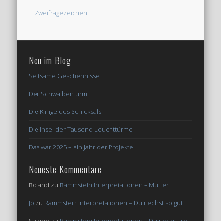
Zweifragezeichen
Neu im Blog
Seltsame Geschehnisse
Der Schwalbenturm
Die Klinge des Schicksals
Die Insel der Tausend Leuchttürme
Das war 2025 – ein Jahr der Projekte
Neueste Kommentare
Roland
zu
Rammstein Interpretationen – Mutter
Jo
zu
Rammstein Interpretationen – Du riechst so gut
Sabine
zu
Rammstein Interpretationen – Du riechst so