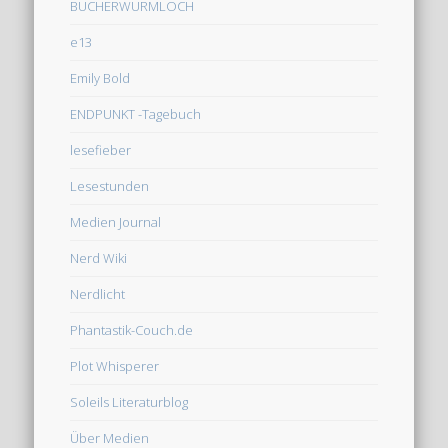
BÜCHERWURMLOCH
e13
Emily Bold
ENDPUNKT -Tagebuch
lesefieber
Lesestunden
Medien Journal
Nerd Wiki
Nerdlicht
Phantastik-Couch.de
Plot Whisperer
Soleils Literaturblog
Über Medien