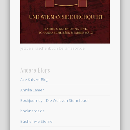
Jetzt als Taschenbuch bei amazon.de
Andere Blogs
Ace Kaisers Blog
Annika Lamer
Bookjourney – Die Welt von Sturmfeuer
booknerds.de
Bücher wie Sterne