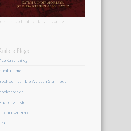
Jetzt als Taschenbuch bei amazon.de
Andere Blogs
Ace Kaisers Blog
Annika Lamer
Bookjourney – Die Welt von Sturmfeuer
booknerds.de
Bücher wie Sterne
BÜCHERWURMLOCH
e13