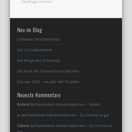
Zweifragezeichen
Neu im Blog
Seltsame Geschehnisse
Der Schwalbenturm
Die Klinge des Schicksals
Die Insel der Tausend Leuchttürme
Das war 2025 – ein Jahr der Projekte
Neueste Kommentare
Roland
zu
Rammstein Interpretationen – Mutter
Jo
zu
Rammstein Interpretationen – Du riechst so gut
Sabine
zu
Rammstein Interpretationen – Du riechst so
gut