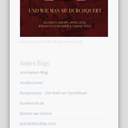
Jetzt als Taschenbuch bei amazon.de
Andere Blogs
Ace Kaisers Blog
Annika Lamer
Bookjourney – Die Welt von Sturmfeuer
booknerds.de
Bücher wie Sterne
BÜCHERWURMLOCH