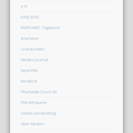
e13
Emily Bold
ENDPUNKT -Tagebuch
lesefieber
Lesestunden
Medien Journal
Nerd Wiki
Nerdlicht
Phantastik-Couch.de
Plot Whisperer
Soleils Literaturblog
Über Medien