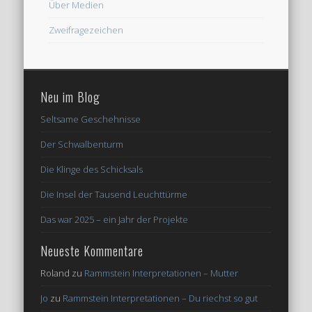
Über Medien
Zweifragezeichen
Neu im Blog
Seltsame Geschehnisse
Der Schwalbenturm
Die Klinge des Schicksals
Die Insel der Tausend Leuchttürme
Das war 2025 – ein Jahr der Projekte
Neueste Kommentare
Roland
zu
Rammstein Interpretationen – Mutter
Jo
zu
Rammstein Interpretationen – Du riechst so gut