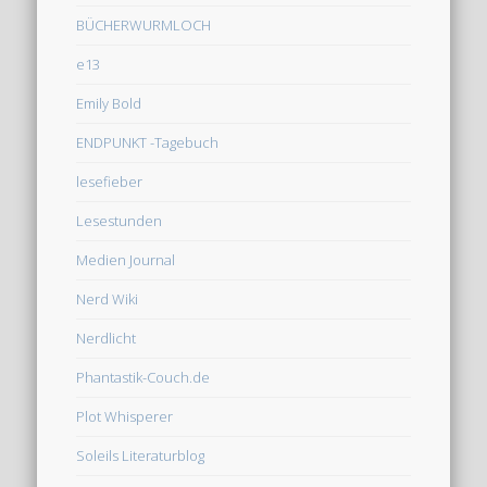
BÜCHERWURMLOCH
e13
Emily Bold
ENDPUNKT -Tagebuch
lesefieber
Lesestunden
Medien Journal
Nerd Wiki
Nerdlicht
Phantastik-Couch.de
Plot Whisperer
Soleils Literaturblog