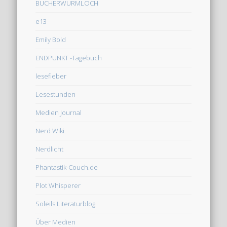
BÜCHERWURMLOCH
e13
Emily Bold
ENDPUNKT -Tagebuch
lesefieber
Lesestunden
Medien Journal
Nerd Wiki
Nerdlicht
Phantastik-Couch.de
Plot Whisperer
Soleils Literaturblog
Über Medien