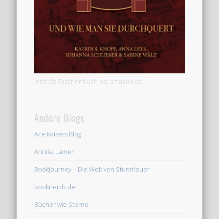
Jetzt als Taschenbuch bei amazon.de
Andere Blogs
Ace Kaisers Blog
Annika Lamer
Bookjourney – Die Welt von Sturmfeuer
booknerds.de
Bücher wie Sterne