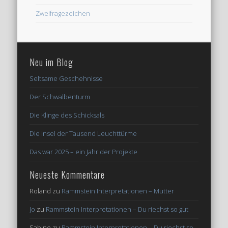
Zweifragezeichen
Neu im Blog
Seltsame Geschehnisse
Der Schwalbenturm
Die Klinge des Schicksals
Die Insel der Tausend Leuchttürme
Das war 2025 – ein Jahr der Projekte
Neueste Kommentare
Roland
zu
Rammstein Interpretationen – Mutter
Jo
zu
Rammstein Interpretationen – Du riechst so gut
Sabine
zu
Rammstein Interpretationen – Du riechst so