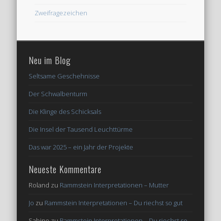
Zweifragezeichen
Neu im Blog
Seltsame Geschehnisse
Der Schwalbenturm
Die Klinge des Schicksals
Die Insel der Tausend Leuchttürme
Das war 2025 – ein Jahr der Projekte
Neueste Kommentare
Roland
zu
Rammstein Interpretationen – Mutter
Jo
zu
Rammstein Interpretationen – Du riechst so gut
Sabine
zu
Rammstein Interpretationen – Du riechst so