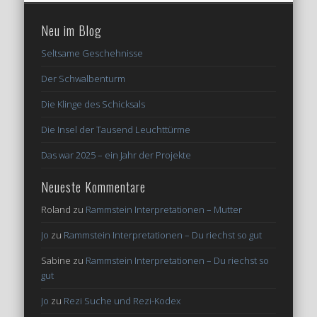
Neu im Blog
Seltsame Geschehnisse
Der Schwalbenturm
Die Klinge des Schicksals
Die Insel der Tausend Leuchttürme
Das war 2025 – ein Jahr der Projekte
Neueste Kommentare
Roland
zu
Rammstein Interpretationen – Mutter
Jo
zu
Rammstein Interpretationen – Du riechst so gut
Sabine
zu
Rammstein Interpretationen – Du riechst so
gut
Jo
zu
Rezi Suche und Rezi-Kodex