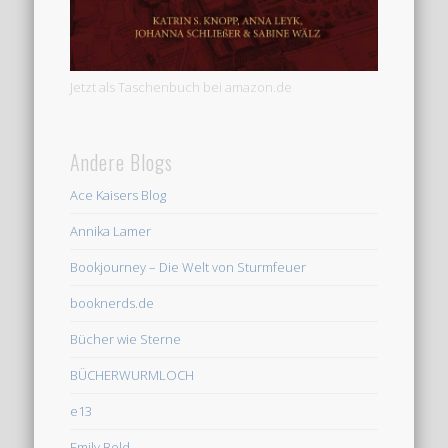
Jetzt als Taschenbuch bei amazon.de
Andere Blogs
Ace Kaisers Blog
Annika Lamer
Bookjourney – Die Welt von Sturmfeuer
booknerds.de
Bücher wie Sterne
BÜCHERWURMLOCH
e13
Emily Bold