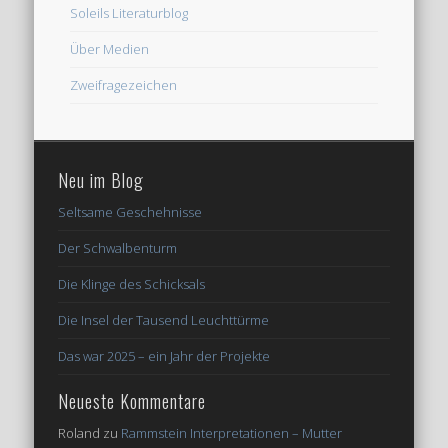
Soleils Literaturblog
Über Medien
Zweifragezeichen
Neu im Blog
Seltsame Geschehnisse
Der Schwalbenturm
Die Klinge des Schicksals
Die Insel der Tausend Leuchttürme
Das war 2025 – ein Jahr der Projekte
Neueste Kommentare
Roland
zu
Rammstein Interpretationen – Mutter