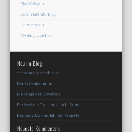
Plot Whisperer
Soleils Literaturblog
Über Medien
Zweifragezeichen
Neu im Blog
Seltsame Geschehnisse
Der Schwalbenturm
Die Klinge des Schicksals
Die Insel der Tausend Leuchttürme
Das war 2025 – ein Jahr der Projekte
Neueste Kommentare