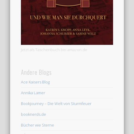
Jetzt als Taschenbuch bei amazon.de
Andere Blogs
Ace Kaisers Blog
Annika Lamer
Bookjourney – Die Welt von Sturmfeuer
booknerds.de
Bücher wie Sterne