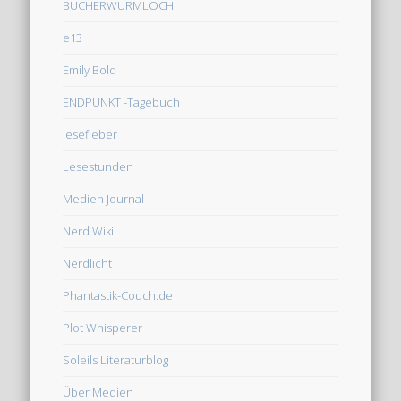
BÜCHERWURMLOCH
e13
Emily Bold
ENDPUNKT -Tagebuch
lesefieber
Lesestunden
Medien Journal
Nerd Wiki
Nerdlicht
Phantastik-Couch.de
Plot Whisperer
Soleils Literaturblog
Über Medien