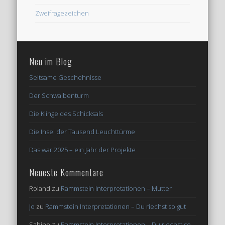
Zweifragezeichen
Neu im Blog
Seltsame Geschehnisse
Der Schwalbenturm
Die Klinge des Schicksals
Die Insel der Tausend Leuchttürme
Das war 2025 – ein Jahr der Projekte
Neueste Kommentare
Roland
zu
Rammstein Interpretationen – Mutter
Jo
zu
Rammstein Interpretationen – Du riechst so gut
Sabine
zu
Rammstein Interpretationen – Du riechst so