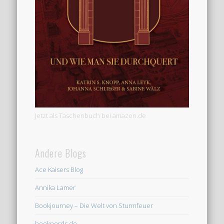
Jetzt als Taschenbuch bei amazon.de
Andere Blogs
Ace Kaisers Blog
Annika Lamer
Bookjourney – Die Welt von Sturmfeuer
booknerds.de