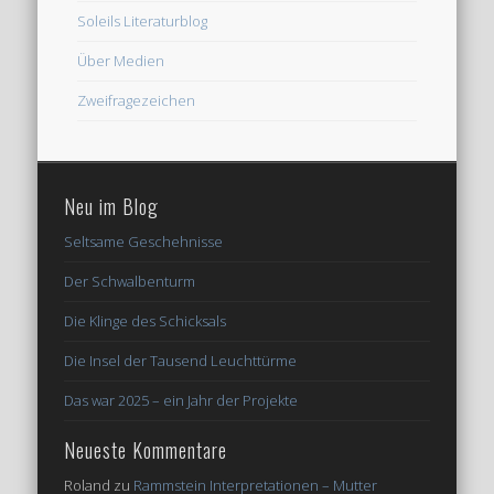
Soleils Literaturblog
Über Medien
Zweifragezeichen
Neu im Blog
Seltsame Geschehnisse
Der Schwalbenturm
Die Klinge des Schicksals
Die Insel der Tausend Leuchttürme
Das war 2025 – ein Jahr der Projekte
Neueste Kommentare
Roland
zu
Rammstein Interpretationen – Mutter