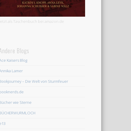
Jetzt als Taschenbuch bei amazon.de
Andere Blogs
Ace Kaisers Blog
Annika Lamer
Bookjourney – Die Welt von Sturmfeuer
booknerds.de
Bücher wie Sterne
BÜCHERWURMLOCH
e13