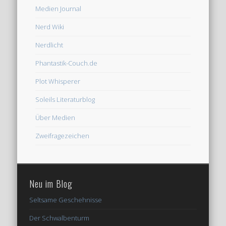
Medien Journal
Nerd Wiki
Nerdlicht
Phantastik-Couch.de
Plot Whisperer
Soleils Literaturblog
Über Medien
Zweifragezeichen
Neu im Blog
Seltsame Geschehnisse
Der Schwalbenturm