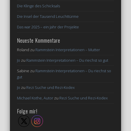
Die Klinge des Schicksals
Die Insel der Tausend Leuchttürme
Das war 2025 – ein Jahr der Projekte
Neueste Kommentare
Roland
zu
Rammstein Interpretationen – Mutter
Jo
zu
Rammstein Interpretationen – Du riechst so gut
Sabine
zu
Rammstein Interpretationen – Du riechst so
gut
Jo
zu
Rezi Suche und Rezi-Kodex
Michael Kothe, Autor
zu
Rezi Suche und Rezi-Kodex
Folge mir!