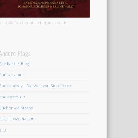
Jetzt als Taschenbuch bei amazon.de
Andere Blogs
Ace Kaisers Blog
Annika Lamer
Bookjourney – Die Welt von Sturmfeuer
booknerds.de
Bücher wie Sterne
BÜCHERWURMLOCH
e13