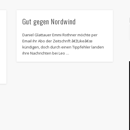
Gut gegen Nordwind
s
Daniel Glattauer Emmi Rothner möchte per
Email ihr Abo der Zeitschrift â€žLikeâ€œ
kündigen, doch durch einen Tippfehler landen
ihre Nachrichten bei Leo …
s