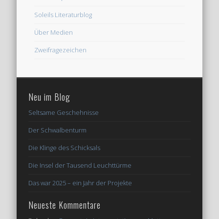
Soleils Literaturblog
Über Medien
Zweifragezeichen
Neu im Blog
Seltsame Geschehnisse
Der Schwalbenturm
Die Klinge des Schicksals
Die Insel der Tausend Leuchttürme
Das war 2025 – ein Jahr der Projekte
Neueste Kommentare