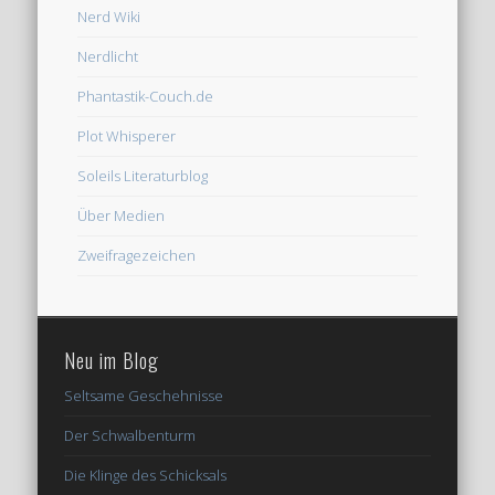
Nerd Wiki
Nerdlicht
Phantastik-Couch.de
Plot Whisperer
Soleils Literaturblog
Über Medien
Zweifragezeichen
Neu im Blog
Seltsame Geschehnisse
Der Schwalbenturm
Die Klinge des Schicksals