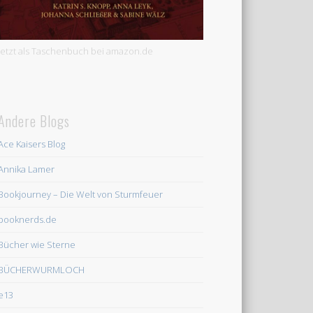
Jetzt als Taschenbuch bei amazon.de
Andere Blogs
Ace Kaisers Blog
Annika Lamer
Bookjourney – Die Welt von Sturmfeuer
booknerds.de
Bücher wie Sterne
BÜCHERWURMLOCH
e13