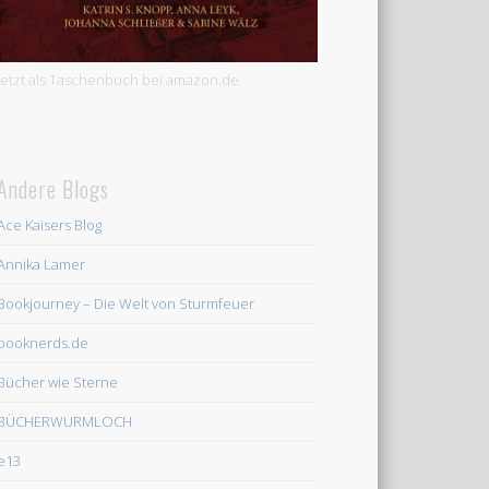
Jetzt als Taschenbuch bei amazon.de
Andere Blogs
Ace Kaisers Blog
Annika Lamer
Bookjourney – Die Welt von Sturmfeuer
booknerds.de
Bücher wie Sterne
BÜCHERWURMLOCH
e13