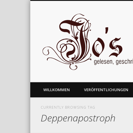
gelesen, geschrieben und nachgedacht
WILLKOMMEN
VERÖFFENTLICHUNGEN
CURRENTLY BROWSING TAG
Deppenapostroph