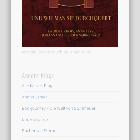
Jetzt als Taschenbuch bei amazon.de
Andere Blogs
Ace Kaisers Blog
Annika Lamer
Bookjourney – Die Welt von Sturmfeuer
booknerds.de
Bücher wie Sterne