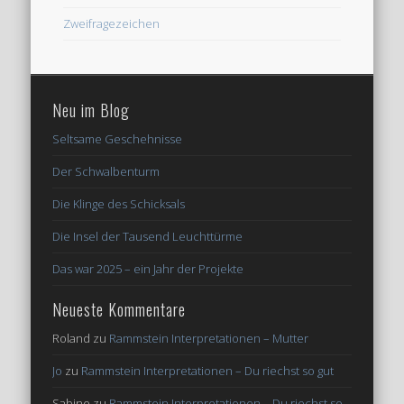
Zweifragezeichen
Neu im Blog
Seltsame Geschehnisse
Der Schwalbenturm
Die Klinge des Schicksals
Die Insel der Tausend Leuchttürme
Das war 2025 – ein Jahr der Projekte
Neueste Kommentare
Roland
zu
Rammstein Interpretationen – Mutter
Jo
zu
Rammstein Interpretationen – Du riechst so gut
Sabine
zu
Rammstein Interpretationen – Du riechst so