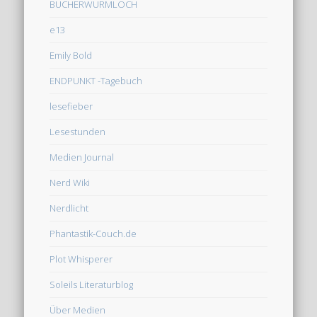
BÜCHERWURMLOCH
e13
Emily Bold
ENDPUNKT -Tagebuch
lesefieber
Lesestunden
Medien Journal
Nerd Wiki
Nerdlicht
Phantastik-Couch.de
Plot Whisperer
Soleils Literaturblog
Über Medien