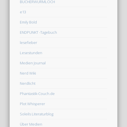
BÜCHERWURMLOCH
e13
Emily Bold
ENDPUNKT -Tagebuch
lesefieber
Lesestunden
Medien Journal
Nerd Wiki
Nerdlicht
Phantastik-Couch.de
Plot Whisperer
Soleils Literaturblog
Über Medien