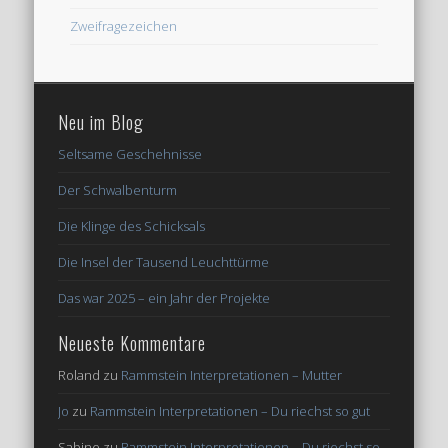
Zweifragezeichen
Neu im Blog
Seltsame Geschehnisse
Der Schwalbenturm
Die Klinge des Schicksals
Die Insel der Tausend Leuchttürme
Das war 2025 – ein Jahr der Projekte
Neueste Kommentare
Roland
zu
Rammstein Interpretationen – Mutter
Jo
zu
Rammstein Interpretationen – Du riechst so gut
Sabine
zu
Rammstein Interpretationen – Du riechst so