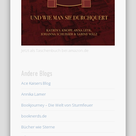
Jetzt als Taschenbuch bei amazon.de
Andere Blogs
Ace Kaisers Blog
Annika Lamer
Bookjourney – Die Welt von Sturmfeuer
booknerds.de
Bücher wie Sterne