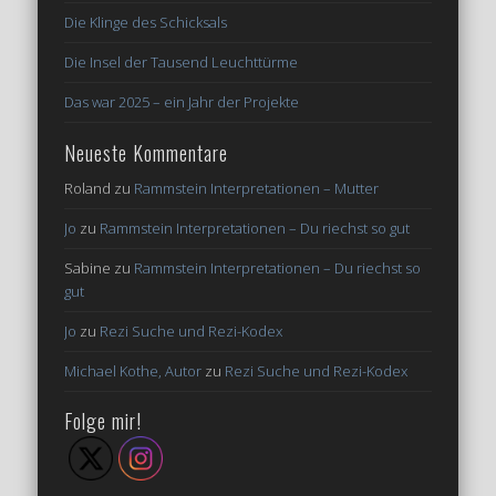
Die Klinge des Schicksals
Die Insel der Tausend Leuchttürme
Das war 2025 – ein Jahr der Projekte
Neueste Kommentare
Roland
zu
Rammstein Interpretationen – Mutter
Jo
zu
Rammstein Interpretationen – Du riechst so gut
Sabine
zu
Rammstein Interpretationen – Du riechst so
gut
Jo
zu
Rezi Suche und Rezi-Kodex
Michael Kothe, Autor
zu
Rezi Suche und Rezi-Kodex
Folge mir!