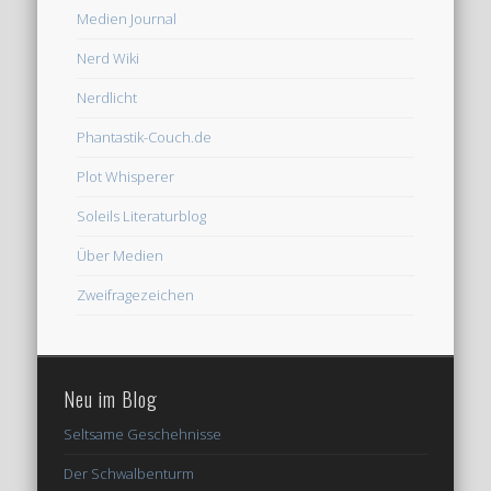
Medien Journal
Nerd Wiki
Nerdlicht
Phantastik-Couch.de
Plot Whisperer
Soleils Literaturblog
Über Medien
Zweifragezeichen
Neu im Blog
Seltsame Geschehnisse
Der Schwalbenturm