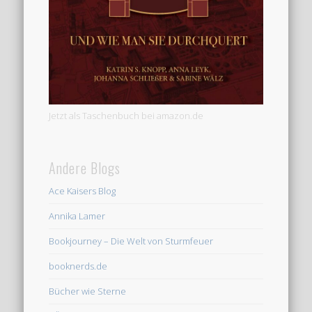
Jetzt als Taschenbuch bei amazon.de
Andere Blogs
Ace Kaisers Blog
Annika Lamer
Bookjourney – Die Welt von Sturmfeuer
booknerds.de
Bücher wie Sterne