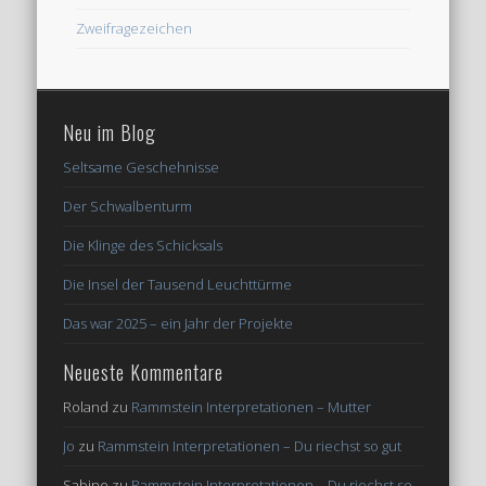
Zweifragezeichen
Neu im Blog
Seltsame Geschehnisse
Der Schwalbenturm
Die Klinge des Schicksals
Die Insel der Tausend Leuchttürme
Das war 2025 – ein Jahr der Projekte
Neueste Kommentare
Roland
zu
Rammstein Interpretationen – Mutter
Jo
zu
Rammstein Interpretationen – Du riechst so gut
Sabine
zu
Rammstein Interpretationen – Du riechst so