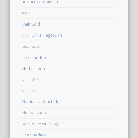
BÜCHERWURMLOCH
e13
Emily Bold
ENDPUNKT -Tagebuch
lesefieber
Lesestunden
Medien Journal
Nerd Wiki
Nerdlicht
Phantastik-Couch.de
Plot Whisperer
Soleils Literaturblog
Über Medien